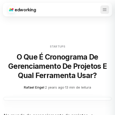
edworking
Abrir 
Edworking
STARTUPS
O Que É Cronograma De
Gerenciamento De Projetos E
Qual Ferramenta Usar?
Rafael Engel
·
2 years ago
·
13 min de leitura