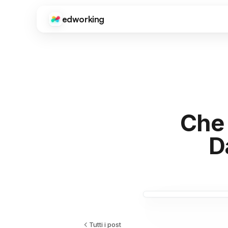
edworking
Edworking
FUNZIONI PRINCIPALI
Gestione Attività
Board, tag, sprint e stime
Chat
Testo, immagini, file e chat private
Che 
Videochiamate
D
Videoconferenza integrata
Documenti
Editor completo con condivisione ed esportazione
File
Condivisione e organizzazione file
Tutti i post