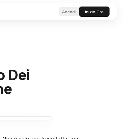
Accedi
Inizia Ora
 Gestione
i
strumenti e test per
 manager.
taneamente
 su produttività e
.
 intelligenti
o Dei
te di
he
oro
nalità e Bug
chieste di
alità e segnala
ntelligente
n IA
. Non è solo una frase fatta, ma