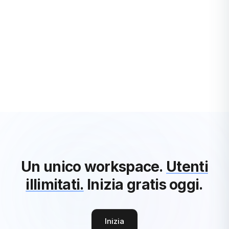
Come automatizzare attività e flussi di lavoro nel
2024
Nel dinamico scenario lavorativo del 2024, automatizzare
attività non è più un lusso ma una necessità.
Dall'imprenditore alle grandi corporazioni, l'e...
Krystian Álvarez
·
3 years ago
Vedi Tutti gli Articoli Produttività
Un unico workspace.
Utenti
illimitati.
Inizia gratis oggi.
Inizia