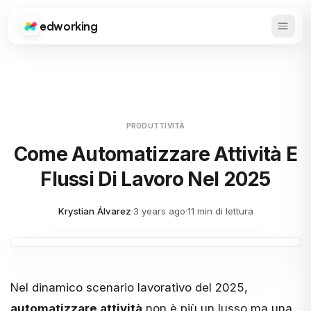
edworking
Apri 
Edworking
PRODUTTIVITÀ
Come Automatizzare Attività E
Flussi Di Lavoro Nel 2025
Krystian Álvarez
·
3 years ago
·
11 min di lettura
Nel dinamico scenario lavorativo del 2025,
automatizzare attività
non è più un lusso ma una