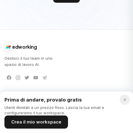
edworking
Gestisci il tuo team in uno
spazio di lavoro AI.
SOLUZIONI
SUPPORTO
Prima di andare, provalo gratis
Startup
Feedback
Utenti illimitati a un prezzo fisso. Lascia la tua email e
configureremo il tuo workspace.
PMI
FAQ
Crea il mio workspace
Freelancer
Documentazione