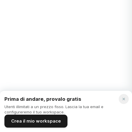
Krystian Álvarez
·
3 years ago
LAVORO REMOTO
Le 5 migliori alternative a sunsama nel 2024
Il mondo delle app di gestione delle attività. Uno spazio vasto
e in continua evoluzione, dove ogni anno emergono nuove
soluzioni promettenti di sempl...
Prima di andare, provalo gratis
Krystian Álvarez
·
3 years ago
Utenti illimitati a un prezzo fisso. Lascia la tua email e
configureremo il tuo workspace.
Crea il mio workspace