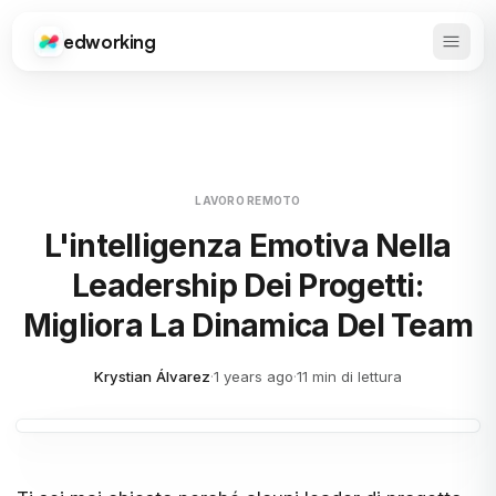
edworking
Apri 
Edworking
LAVORO REMOTO
L'intelligenza Emotiva Nella
Leadership Dei Progetti:
Migliora La Dinamica Del Team
Krystian Álvarez
·
1 years ago
·
11 min di lettura