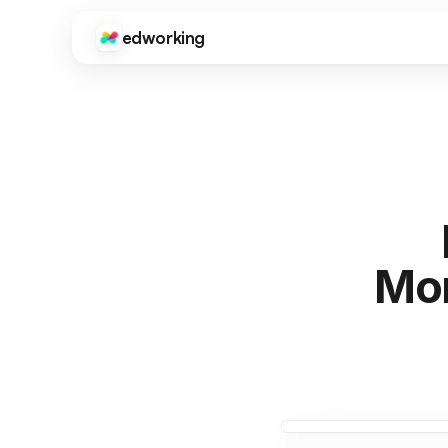
edworking
Edworking
FUNZIONI PRINCIPALI
Gestione Attività
Board, tag, sprint e stime
Chat
Testo, immagini, file e chat private
Videochiamate
Mon
Videoconferenza integrata
Documenti
Editor completo con condivisione ed esportazione
File
Condivisione e organizzazione file