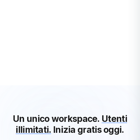
STARTUPS
Como definire un budget di progetto
Nell'era digitale, definire un budget di progetto è diventato un
processo cruciale per il successo di ogni iniziativa. Che si
tratti di avviare una st...
Krystian Álvarez
·
3 years ago
Vedi Tutti gli Articoli Startups
Un unico workspace.
Utenti
illimitati.
Inizia gratis oggi.