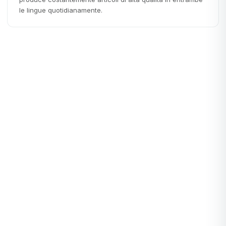
le lingue quotidianamente.
Startups
STARTUPS
La guida definitiva alla pianificazione dei progetti
Immaginate di trovarvi davanti a un puzzle complesso. Ogni