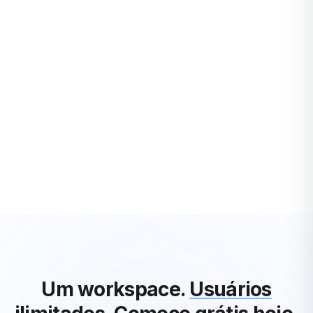
PRODUTIVIDADE
5 tipos de metas para mantê-lo organizado e
focado em 2024
À medida que 2024 se aproxima, a definição de metas
ganha uma nova dimensão. Não são apenas objetivos, são
faróis que nos guiam em um mar de possibili...
Rafael Engel
·
3 years ago
Ver Todos os Artigos de Produtividade
Um workspace.
Usuários