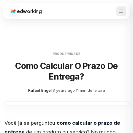
edworking
Abrir 
Edworking
PRODUTIVIDADE
Como Calcular O Prazo De
Entrega?
Rafael Engel
·
3 years ago
·
11 min de leitura
Você já se perguntou
como calcular o prazo de
entrega
de um produto ou serviço? No mundo