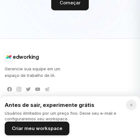
Começar
edworking
Gerencie sua equipe em um
espaço de trabalho de IA.
Antes de sair, experimente grátis
SOLUÇÕES
SUPORTE
Usuários ilimitados por um preço fixo. Deixe seu e-mail e
Startups
Feedback
configuraremos seu workspace.
Criar meu workspace
PMEs
Perguntas Frequentes
Freelancers
Documentação