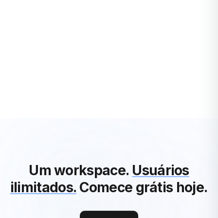
PRODUTIVIDADE
5 tipos de metas para mantê-lo organizado e
focado em 2024
À medida que 2024 se aproxima, a definição de metas
ganha uma nova dimensão. Não são apenas objetivos, são
faróis que nos guiam em um mar de possibili...
Rafael Engel
·
3 years ago
Ver Todos os Artigos de Produtividade
Um workspace.
Usuários
ilimitados.
Comece grátis hoje.