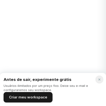
PRODUTIVIDADE
Dicas e ferramentas para abalar agendamento de
recursos
O agendamento de recursos tornou-se uma peça chave
para o sucesso de qualquer projeto ou empresa. Gerenciar
eficientemente tempo, equipe e recursos fi...
Rafael Engel
·
3 years ago
Antes de sair, experimente grátis
Usuários ilimitados por um preço fixo. Deixe seu e-mail e
configuraremos seu workspace.
PRODUTIVIDADE
Criar meu workspace
Como alcançar ótimos resultados com metas de
longo prazo em 2024