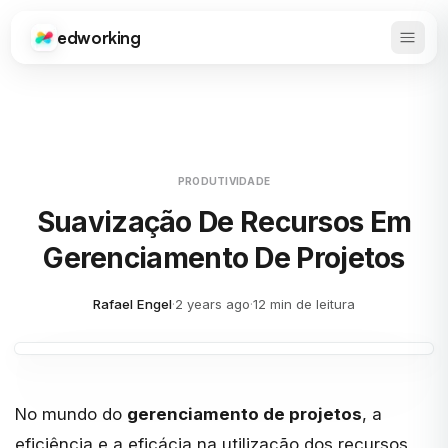
edworking
Abrir 
Edworking
PRODUTIVIDADE
Suavização De Recursos Em
Gerenciamento De Projetos
Rafael Engel
·
2 years ago
·
12 min de leitura
No mundo do
gerenciamento de projetos
, a
eficiência e a eficácia na utilização dos recursos