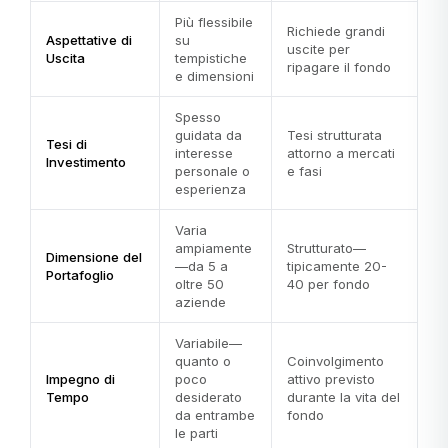
Più flessibile
Richiede grandi
Aspettative di
su
uscite per
Uscita
tempistiche
ripagare il fondo
e dimensioni
Spesso
guidata da
Tesi strutturata
Tesi di
interesse
attorno a mercati
Investimento
personale o
e fasi
esperienza
Varia
ampiamente
Strutturato—
Dimensione del
—da 5 a
tipicamente 20-
Portafoglio
oltre 50
40 per fondo
aziende
Variabile—
quanto o
Coinvolgimento
Impegno di
poco
attivo previsto
Tempo
desiderato
durante la vita del
da entrambe
fondo
le parti