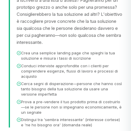
a iscriversi a una lista d'attesa? Pagheranno per un
prototipo grezzo o anche solo per una promessa?
Consiglierebbero la tua soluzione ad altri? L'obiettivo
è raccogliere prove concrete che la tua soluzione
sia qualcosa che le persone desiderano davvero e
per cui pagheranno—non solo qualcosa che sembra
interessante.
Crea una semplice landing page che spieghi la tua
soluzione e misura i tassi di iscrizione
Conduci interviste approfondite con i clienti per
comprendere esigenze, flussi di lavoro e processi di
acquisto
Cerca segni di disperazione—persone che hanno così
tanto bisogno della tua soluzione da usare una
versione imperfetta
Prova a pre-vendere il tuo prodotto prima di costruirlo
—se le persone non si impegnano economicamente, è
un segnale
Distingui tra 'sembra interessante' (interesse cortese)
e 'ne ho bisogno ora' (domanda reale)