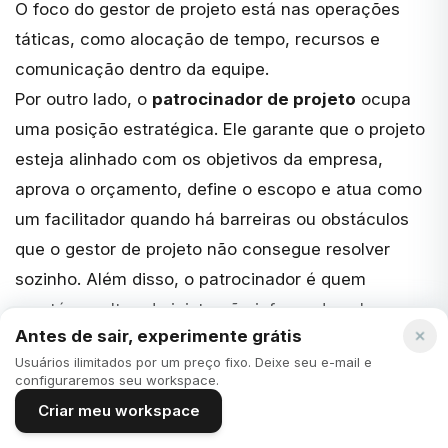
O foco do gestor de projeto está nas operações
táticas, como alocação de tempo, recursos e
comunicação dentro da equipe.
Por outro lado, o
patrocinador de projeto
ocupa
uma posição estratégica. Ele garante que o projeto
esteja alinhado com os objetivos da empresa,
aprova o orçamento, define o escopo e atua como
um facilitador quando há barreiras ou obstáculos
que o gestor de projeto não consegue resolver
sozinho. Além disso, o patrocinador é quem
mantém a alta administração informada sobre o
Antes de sair, experimente grátis
andamento do projeto.
Usuários ilimitados por um preço fixo. Deixe seu e-mail e
Comparação das responsabilidades diárias e a
configuraremos seu workspace.
quem eles respondem
Criar meu workspace
O
gestor de projeto
lida com tarefas operacionais