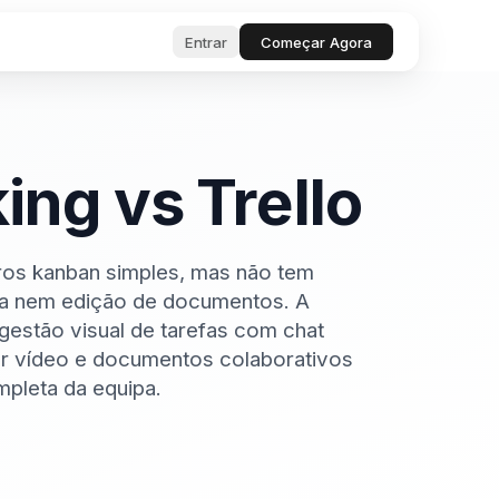
Entrar
Começar Agora
 de
iamento de
s
ferramentas e
ara gerentes de
ng vs Trello
antaneamente
inteligentes
 sobre
idade e startups.
ros kanban simples, mas não tem
a nem edição de documentos. A
 trabalho
estão visual de tarefas com chat
ações de
os e Bugs
or vídeo e documentos colaborativos
 inteligente
licitações de
pleta da equipa.
 e relate bugs.