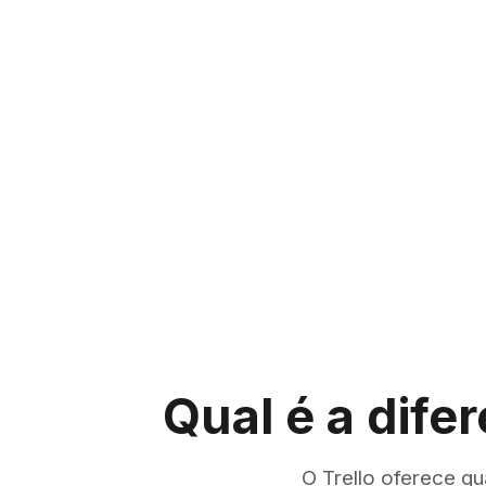
e place. I like how the app
freelancers and remote teams
essly with Google Calendar, making
platform that's built specifi
sync my team's schedules with
It's a one-stop-shop for ma
 feature-rich, easy-to-use
creating invoices, and sendi
 productivity tool that helps people
easy to use, and it's super a
Qual é a dife
O Trello oferece q