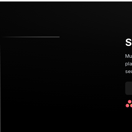
S
Mu
pl
se