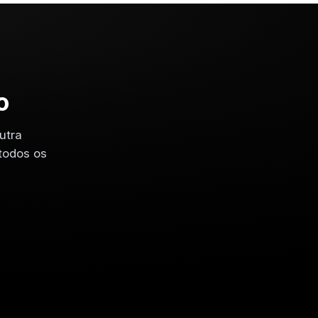
o
utra
 todos os