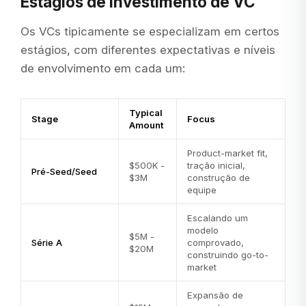
Estágios de Investimento de VC
Os VCs tipicamente se especializam em certos
estágios, com diferentes expectativas e níveis
de envolvimento em cada um:
Typical
Stage
Focus
Amount
Product-market fit,
$500K -
tração inicial,
Pré-Seed/Seed
$3M
construção de
equipe
Escalando um
modelo
$5M -
Série A
comprovado,
$20M
construindo go-to-
market
Expansão de