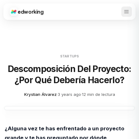
edworking
Abrir 
Edworking
STARTUPS
Descomposición Del Proyecto:
¿por Qué Debería Hacerlo?
Krystian Álvarez
·
3 years ago
·
12 min de lectura
¿Alguna vez te has enfrentado a un proyecto
grande y te has preguntado por dónde