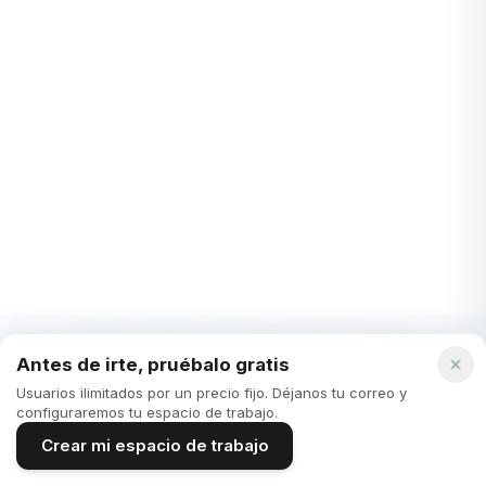
STARTUPS
OKR vs KPI: ¿qué marco es mejor para definir
objetivos?
En el mundo empresarial actual, la claridad y precisión al
establecer metas es crucial para el éxito. Aquí es donde
entran en juego los OKR (Objetivos...
Krystian Álvarez
·
3 years ago
Ver Todos los Artículos de Startups
Antes de irte, pruébalo gratis
Usuarios ilimitados por un precio fijo. Déjanos tu correo y
configuraremos tu espacio de trabajo.
Un espacio de trabajo.
Crear mi espacio de trabajo
Usuarios ilimitados.
Empieza