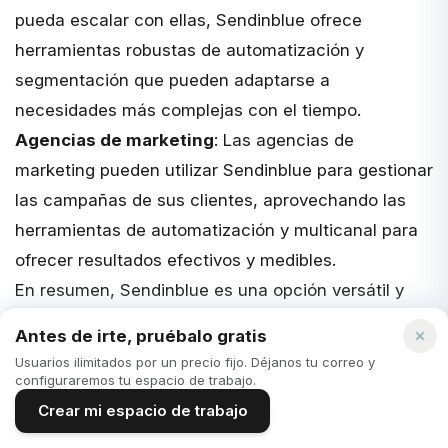
pueda escalar con ellas, Sendinblue ofrece
herramientas robustas de automatización y
segmentación que pueden adaptarse a
necesidades más complejas con el tiempo.
Agencias de marketing
: Las agencias de
marketing pueden utilizar Sendinblue para gestionar
las campañas de sus clientes, aprovechando las
herramientas de automatización y multicanal para
ofrecer resultados efectivos y medibles.
En resumen, Sendinblue es una opción versátil y
poderosa para empresas que buscan una solución
Antes de irte, pruébalo gratis
integral para sus necesidades de marketing digital.
Usuarios ilimitados por un precio fijo. Déjanos tu correo y
Su enfoque multicanal, combinado con sus
configuraremos tu espacio de trabajo.
herramientas avanzadas de automatización y
Crear mi espacio de trabajo
segmentación, la convierten en una plataforma