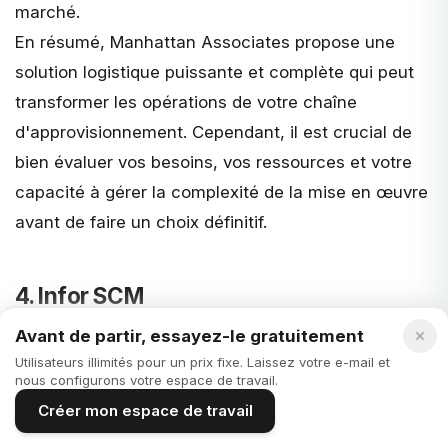
marché.
En résumé, Manhattan Associates propose une
solution logistique puissante et complète qui peut
transformer les opérations de votre chaîne
d'approvisionnement. Cependant, il est crucial de
bien évaluer vos besoins, vos ressources et votre
capacité à gérer la complexité de la mise en œuvre
avant de faire un choix définitif.
4. Infor SCM
Avant de partir, essayez-le gratuitement
Infor SCM
est une solution de gestion de la chaîne
Utilisateurs illimités pour un prix fixe. Laissez votre e-mail et
d'approvisionnement développée par Infor, un
nous configurons votre espace de travail.
leader mondial des logiciels d'entreprise. Infor SCM
Créer mon espace de travail
est conçu pour offrir une gestion complète et