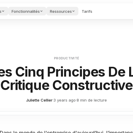
s
Fonctionnalités
Ressources
Tarifs
et Intégration
Guides et Intégration
Centre de Gest
FONCTIONS IA
Projet
'intégration,
Vidéos d'intégration,
t plus de support.
guides et plus de support.
Guides, outils et 
pour les chefs de
Voix en Texte
Transcrivez la voix en texte ins
e Productivité
Calculateur de coûts
Blog
atuits pour
Coûts et économies de
Articles sur la pr
Agents IA
PRODUCTIVITÉ
e, les images, les
vos outils.
et les startups.
Automatisez les tâches avec des
ociaux et les
es Cinq Principes De 
Recherche IA
Critique Constructive
rger les
API
Demandes de
Trouvez tout dans votre espace d
tions
fonctionnalités 
Connectez-vous à notre
rapports de bu
API Edworking.
gez Edworking
Cerveau IA
porte quel
Soumettez des 
Votre assistant de connaissances
de fonctionnalité
Juliette Cellier
·
3 years ago
·
8 min de lecture
signalez des bug
Assistant d'Écriture IA
Amélioration de l'écriture avec I
tions
genda, GitHub,
t plus encore.
Dans le monde de l'entreprise d'aujourd'hui, l'importa