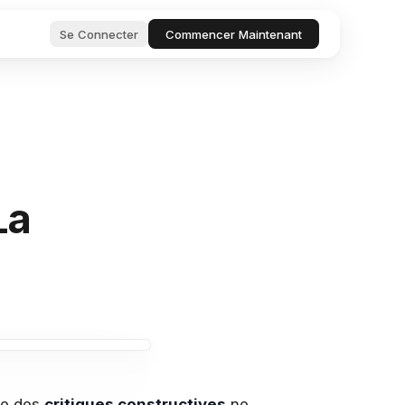
Se Connecter
Commencer Maintenant
ion de
tests
 projet.
tantanément
oductivité
 agents intelligents
La
e travail
et
gs
demandes
 intelligent
s et
s.
A
nce des
critiques constructives
ne