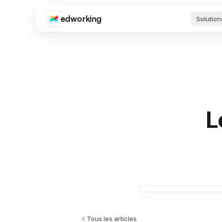
edworking
Solution
Edworking
Guides 
FONCTIONS PRINCIPALES
Vidéos d
guides e
Gestion des Tâches
Tableaux, étiquettes, sprints & estimations
Outils d
Outils gr
Chat
l'écritur
Texte, images, fichiers & chats privés
médias s
L
tests.
Appels Vidéo
Télécha
Visioconférence intégrée
Applica
Téléchar
Documents
sur n'im
Éditeur complet avec partage & export
appareil.
Fichiers
Partage & organisation de fichiers
Intégra
Google A
Zapier e
Tous les articles