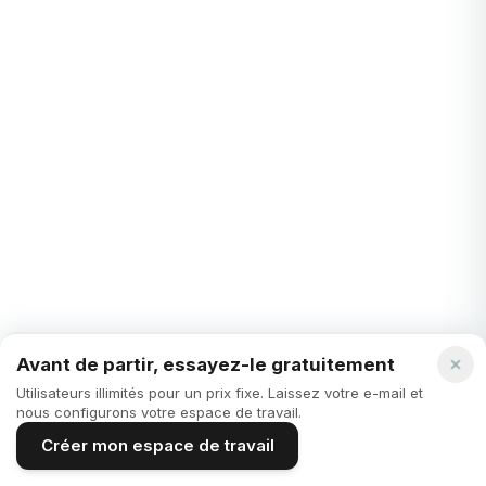
STARTUPS
Décomposition de projet – pourquoi devriez-vous
le faire ?
Quand vous préparez une recette, commencez-vous par
jeter tous les ingrédients dans un bol, en espérant obtenir un
résultat savoureux à la fin ? Non, ...
Juliette Cellier
·
3 years ago
Avant de partir, essayez-le gratuitement
Utilisateurs illimités pour un prix fixe. Laissez votre e-mail et
Voir Tous les Articles Startups
nous configurons votre espace de travail.
Créer mon espace de travail