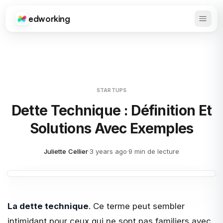
edworking
Ouvrir
Edworking
STARTUPS
Dette Technique : Définition Et
Solutions Avec Exemples
Juliette Cellier
·
3 years ago
·
9 min de lecture
La dette technique
. Ce terme peut sembler
intimidant pour ceux qui ne sont pas familiers avec