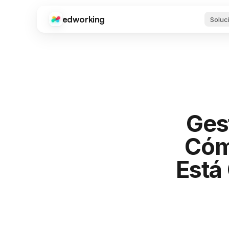
edworking
Soluc
Edworking
Guí
FUNCIONES PRINCIPALES
Vid
guí
Gestión de Tareas
Tableros, etiquetas, sprints y estimaciones
Her
Chat
Pro
Texto, imágenes, archivos y chats privados
Her
Ges
par
red
Videollamadas
Cómo
Videoconferencias integradas
De
Apl
Documentos
Está
Des
Editor completo con compartir y exportar
cua
Archivos
Compartición y organización de archivos
Int
Goo
Zap