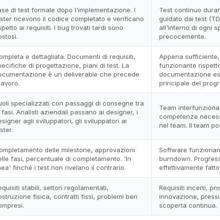
ase di test formale dopo l'implementazione. I
Test continuo duran
ester ricevono il codice completato e verificano
guidato dai test (TD
spetto ai requisiti. I bug trovati tardi sono
all'interno di ogni s
stosi.
precocemente.
ompleta e dettagliata. Documenti di requisiti,
Appena sufficiente, 
ecifiche di progettazione, piani di test. La
funzionante rispett
ocumentazione è un deliverable che precede
documentazione esi
 lavoro.
principale del prog
uoli specializzati con passaggi di consegne tra
Team interfunzionali
 fasi. Analisti aziendali passano ai designer, i
competenze necess
signer agli sviluppatori, gli sviluppatori ai
nel team. Il team po
ster.
ompletamento delle milestone, approvazioni
Software funzionant
elle fasi, percentuale di completamento. 'In
burndown. Progress
nea' finché i test non rivelano il contrario.
effettivamente fatto
quisiti stabili, settori regolamentati,
Requisiti incerti, pr
struzione fisica, contratti fissi, problemi ben
innovazione, pressi
ompresi.
scoperta continua.