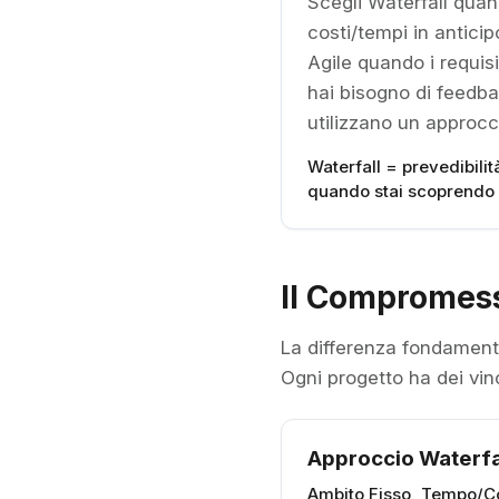
Scegli Waterfall quand
costi/tempi in antici
Agile quando i requisi
hai bisogno di feedbac
utilizzano un approcc
Waterfall = prevedibilit
quando stai scoprendo 
Il Compromes
La differenza fondamental
Ogni progetto ha dei vin
Approccio Waterfa
Ambito Fisso, Tempo/Co