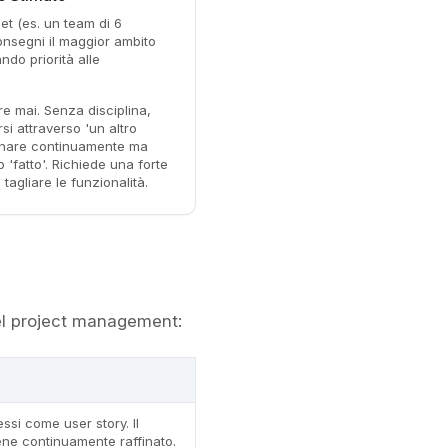
dget (es. un team di 6
onsegni il maggior ambito
ndo priorità alle
re mai. Senza disciplina,
i attraverso 'un altro
egnare continuamente ma
'fatto'. Richiede una forte
 tagliare le funzionalità.
del project management:
ssi come user story. Il
ne continuamente raffinato.