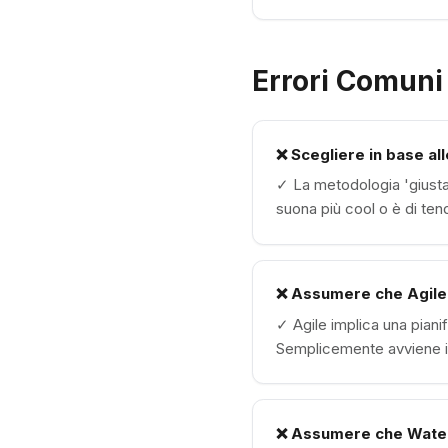
Errori Comuni 
❌
Scegliere in base al
✓
La metodologia 'giusta
suona più cool o è di ten
❌
Assumere che Agile s
✓
Agile implica una pian
Semplicemente avviene in
❌
Assumere che Waterf