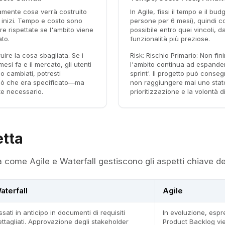
tamente cosa verrà costruito
In Agile, fissi il tempo e il bu
o inizi. Tempo e costo sono
persone per 6 mesi), quindi c
e rispettate se l'ambito viene
possibile entro quei vincoli, da
to.
funzionalità più preziose.
uire la cosa sbagliata. Se i
Risk:
Rischio Primario: Non fini
mesi fa e il mercato, gli utenti
l'ambito continua ad espanders
o cambiati, potresti
sprint'. Il progetto può cons
iò che era specificato—ma
non raggiungere mai uno stato 
te necessario.
prioritizzazione e la volontà di
etta
a come Agile e Waterfall gestiscono gli aspetti chiave 
aterfall
Agile
ssati in anticipo in documenti di requisiti
In evoluzione, espre
ettagliati. Approvazione degli stakeholder
Product Backlog vie