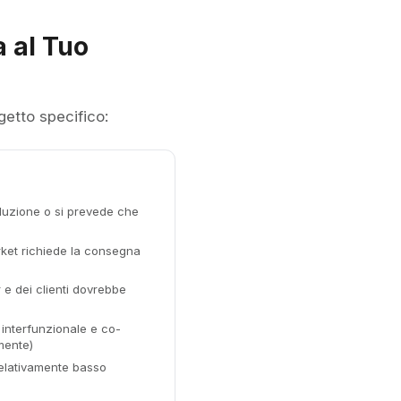
a al Tuo
getto specifico:
voluzione o si prevede che
rket richiede la consegna
 e dei clienti dovrebbe
 interfunzionale e co-
mente)
relativamente basso