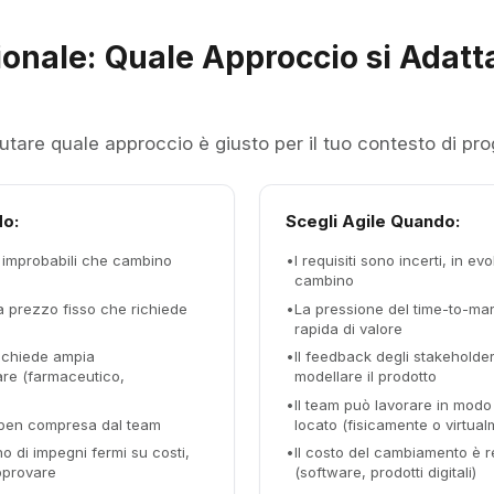
ionale: Quale Approccio si Adatt
lutare quale approccio è giusto per il tuo contesto di pro
do:
Scegli Agile Quando:
i e improbabili che cambino
•
I requisiti sono incerti, in e
cambino
 a prezzo fisso che richiede
•
La pressione del time-to-ma
rapida di valore
ichiede ampia
•
Il feedback degli stakeholder
re (farmaceutico,
modellare il prodotto
•
Il team può lavorare in modo
 ben compresa dal team
locato (fisicamente o virtual
o di impegni fermi su costi,
•
Il costo del cambiamento è 
pprovare
(software, prodotti digitali)