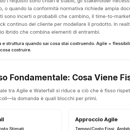
o i requisiti sono chiari e stabili, gli stakeholder necess
po, o quando la conformità normativa richiede ampia do
ti sono incerti o probabili che cambino, il time-to-marke
k continuo del cliente per modellare il prodotto. In realt
io ibrido che combina elementi di entrambi.
à e struttura quando sai cosa stai costruendo. Agile = flessibi
cosa costruire.
so Fondamentale: Cosa Viene Fi
e tra Agile e Waterfall si riduce a ciò che è fisso rispett
coli—la domanda è quali blocchi per primi.
ll
Approccio Agile
sto Stimati
Tempo/Costo Fissi, Ambit