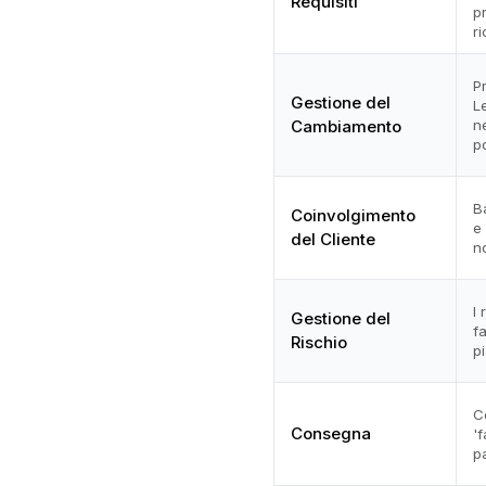
Requisiti
p
r
P
Gestione del
L
Cambiamento
n
p
B
Coinvolgimento
e 
del Cliente
n
I 
Gestione del
f
Rischio
p
C
Consegna
'f
p