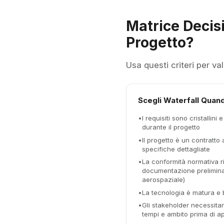
Matrice Decis
Progetto?
Usa questi criteri per va
Scegli Waterfall Quan
•
I requisiti sono cristallin
durante il progetto
•
Il progetto è un contratto
specifiche dettagliate
•
La conformità normativa r
documentazione prelimina
aerospaziale)
•
La tecnologia è matura e
•
Gli stakeholder necessitan
tempi e ambito prima di a