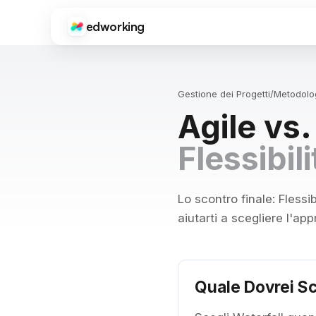
edworking
Edworking
FUNZIONI PRINCIPALI
Gestione dei Progetti
/
Metodolo
Gestione Attività
Agile vs.
Board, tag, sprint e stime
Chat
Flessibil
Testo, immagini, file e chat private
Videochiamate
Videoconferenza integrata
Lo scontro finale: Flessi
aiutarti a scegliere l'app
Documenti
Editor completo con condivisione ed esportazione
File
Condivisione e organizzazione file
Quale Dovrei Sc