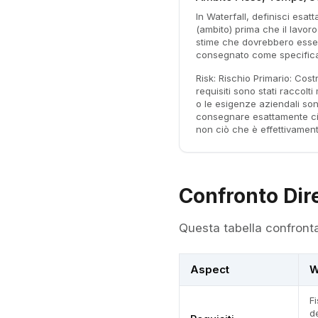
In Waterfall, definisci esat
(ambito) prima che il lavor
stime che dovrebbero esser
consegnato come specifica
Risk:
Rischio Primario: Costr
requisiti sono stati raccolti 
o le esigenze aziendali son
consegnare esattamente c
non ciò che è effettivamen
Confronto Dir
Questa tabella confront
Aspect
W
Fi
d