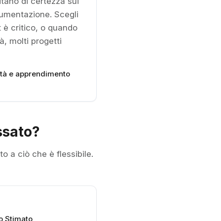
itano di certezza sui
cumentazione. Scegli
t è critico, o quando
à, molti progetti
lità e apprendimento
ssato?
o a ciò che è flessibile.
o Stimato