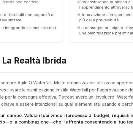
o l'iterazione costosa
•
Stai costruendo qualcosa di
l'apprendimento attraverso 
e distribuiti con capacità di
•
L'innovazione e la sperimen
ale limitate
più della prevedibilità
 o integrando sistemi esistenti
•
La consegna anticipata di va
una pianificazione prelimin
 La Realtà Ibrida
 è sempre Agile O Waterfall. Molte organizzazioni utilizzano approc
esti usare la pianificazione in stile Waterfall per l'approvazione d
le per la consegna effettiva. Potresti avere un 'involucro' Waterf
La chiave è essere intenzionali su quali elementi stai usando e perc
 un campo. Valuta i tuoi vincoli (processo di budget, requisiti n
cio—o la combinazione—che li affronta consentendo al tuo team