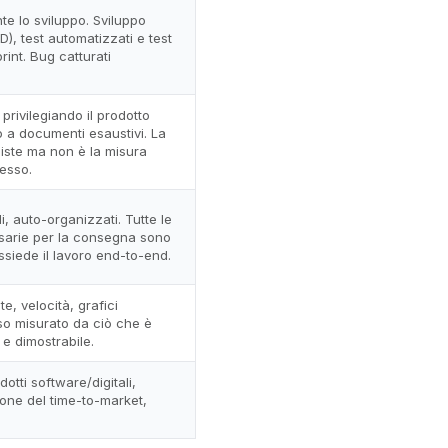
te lo sviluppo. Sviluppo
D), test automatizzati e test
print. Bug catturati
privilegiando il prodotto
o a documenti esaustivi. La
ste ma non è la misura
resso.
, auto-organizzati. Tutte le
arie per la consegna sono
ssiede il lavoro end-to-end.
e, velocità, grafici
o misurato da ciò che è
 e dimostrabile.
odotti software/digitali,
one del time-to-market,