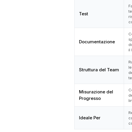
F
t
Test
ri
co
C
sp
Documentazione
d
il
R
le
Struttura del Team
de
te
C
Misurazione del
d
Progresso
li
Re
Ideale Per
co
c