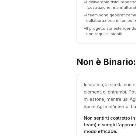
•
I deliverable fisici rendon
(costruzione, manifattura)
•
I team sono geograficament
collaborazione in tempo re
•
Il progetto sta estendendo
con requisiti stabili
Non è Binario:
In pratica, la scelta non
elementi di entrambi. Potr
milestone, mentre usi Agi
Sprint Agile all'interno. 
Non sentirti costretto in
team) e scegli l'approc
modo efficace.