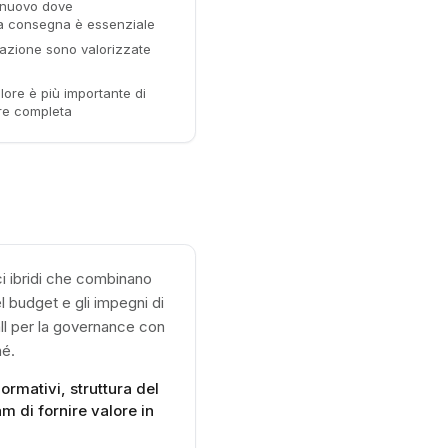
 nuovo dove
la consegna è essenziale
tazione sono valorizzate
lore è più importante di
are completa
ci ibridi che combinano
el budget e gli impegni di
all per la governance con
hé.
ormativi, struttura del
 di fornire valore in