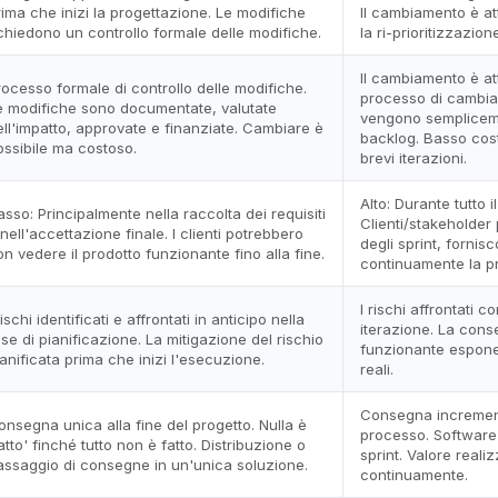
rima che inizi la progettazione. Le modifiche
Il cambiamento è a
ichiedono un controllo formale delle modifiche.
la ri-prioritizzazion
Il cambiamento è a
rocesso formale di controllo delle modifiche.
processo di cambia
e modifiche sono documentate, valutate
vengono semplicemen
ell'impatto, approvate e finanziate. Cambiare è
backlog. Basso cos
ossibile ma costoso.
brevi iterazioni.
Alto: Durante tutto i
asso: Principalmente nella raccolta dei requisiti
Clienti/stakeholder 
nell'accettazione finale. I clienti potrebbero
degli sprint, forni
on vedere il prodotto funzionante fino alla fine.
continuamente la pr
I rischi affrontati 
rischi identificati e affrontati in anticipo nella
iterazione. La cons
ase di pianificazione. La mitigazione del rischio
funzionante espone 
ianificata prima che inizi l'esecuzione.
reali.
Consegna incrementa
onsegna unica alla fine del progetto. Nulla è
processo. Software
atto' finché tutto non è fatto. Distribuzione o
sprint. Valore real
assaggio di consegne in un'unica soluzione.
continuamente.