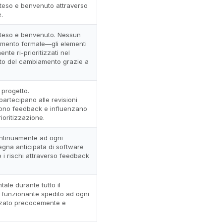
tteso e benvenuto attraverso
e.
tteso e benvenuto. Nessun
mento formale—gli elementi
te ri-prioritizzati nel
to del cambiamento grazie a
l progetto.
partecipano alle revisioni
scono feedback e influenzano
ioritizzazione.
continuamente ad ogni
egna anticipata di software
i rischi attraverso feedback
le durante tutto il
 funzionante spedito ad ogni
izzato precocemente e