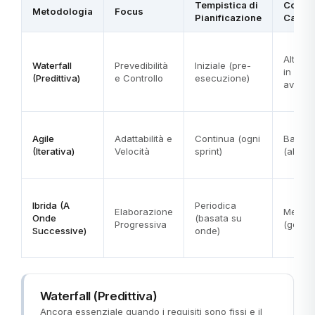
Tempistica di
Costo 
Metodologia
Focus
Pianificazione
Cambi
Alto (pr
Waterfall
Prevedibilità
Iniziale (pre-
in fase
(Predittiva)
e Controllo
esecuzione)
avanza
Agile
Adattabilità e
Continua (ogni
Basso
(Iterativa)
Velocità
sprint)
(abbra
Ibrida (A
Periodica
Elaborazione
Medio
Onde
(basata su
Progressiva
(gestit
Successive)
onde)
Waterfall (Predittiva)
Ancora essenziale quando i requisiti sono fissi e il