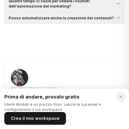
Quanto tempo ci vuole per vedere i risultati
dell'automazione del marketing?
Posso automatizzare anche la creazione dei contenuti?
INFORMAZIONI SULL'AUTORE
Krystian Álvarez
Prima di andare, provalo gratis
Krystian Álvarez è un talentuoso scrittore di contenuti per il
Utenti illimitati a un prezzo fisso. Lascia la tua email e
configureremo il tuo workspace.
blog di Edworking, fluente in italiano e spagnolo, e
produce costantemente articoli di alta qualità in entrambe
Crea il mio workspace
le lingue quotidianamente.