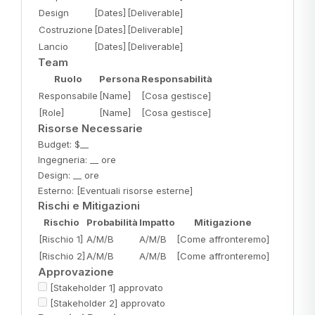
Design
[Dates]
[Deliverable]
Costruzione
[Dates]
[Deliverable]
Lancio
[Dates]
[Deliverable]
Team
Ruolo
Persona
Responsabilità
Responsabile
[Name]
[Cosa gestisce]
[Role]
[Name]
[Cosa gestisce]
Risorse Necessarie
Budget: $__
Ingegneria: __ ore
Design: __ ore
Esterno: [Eventuali risorse esterne]
Rischi e Mitigazioni
Rischio
Probabilità
Impatto
Mitigazione
[Rischio 1]
A/M/B
A/M/B
[Come affronteremo]
[Rischio 2]
A/M/B
A/M/B
[Come affronteremo]
Approvazione
[Stakeholder 1] approvato
[Stakeholder 2] approvato