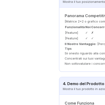
Mostra il tuo posizionamento
Panorama Competiti
[Matrice 2x2 o grafico com
Funzionalità
Noi
Concorr
[Feature]
✓
✗
[Feature]
✓
✓
Il Nostro Vantaggio:
[Perc
Tips
Sii onesto riguardo alla co
Concentrati sui tuoi vantagg
Non sottovalutare i concorr
4. Demo del Prodotto
Mostra il tuo prodotto in azi
Come Funziona