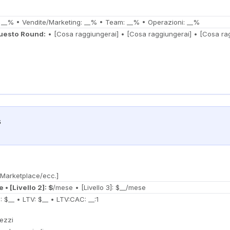
 __% • Vendite/Marketing: __% • Team: __% • Operazioni: __%
uesto Round:
• [Cosa raggiungerai] • [Cosa raggiungerai] • [Cosa ra
s
Marketplace/ecc.]
 • [Livello 2]: $
/mese • [Livello 3]: $__/mese
 $__ • LTV: $__ • LTV:CAC: __:1
rezzi