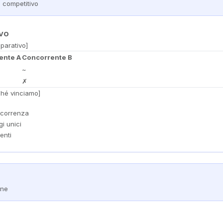
 competitivo
vo
parativo]
ente A
Concorrente B
~
✗
hé vinciamo]
ncorrenza
i unici
enti
one