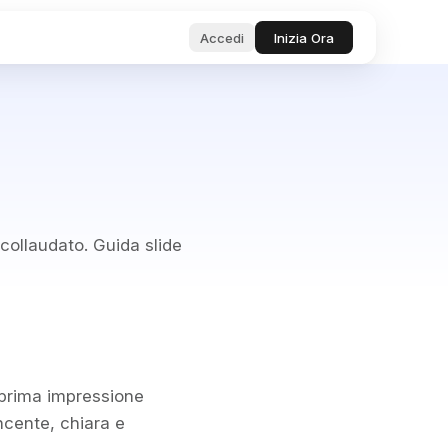
Accedi
Inizia Ora
 Gestione
i
strumenti e test per
 manager.
taneamente
 su produttività e
.
 intelligenti
collaudato. Guida slide
te di
oro
nalità e Bug
chieste di
alità e segnala
ntelligente
n IA
a prima impressione
ncente, chiara e