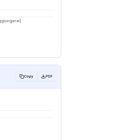
ggiungerai]
Copy
PDF