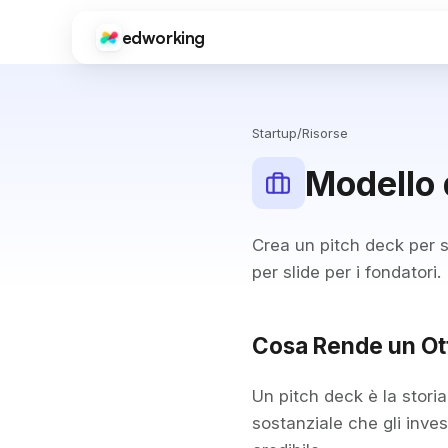
edworking
Edworking
FUNZIONI PRINCIPALI
Startup
/
Risorse
Gestione Attività
Board, tag, sprint e stime
Modello 
Chat
Testo, immagini, file e chat private
Crea un pitch deck per 
Videochiamate
per slide per i fondatori.
Videoconferenza integrata
Documenti
Editor completo con condivisione ed esportazione
Cosa Rende un Ot
File
Condivisione e organizzazione file
Un pitch deck è la stori
sostanziale che gli inve