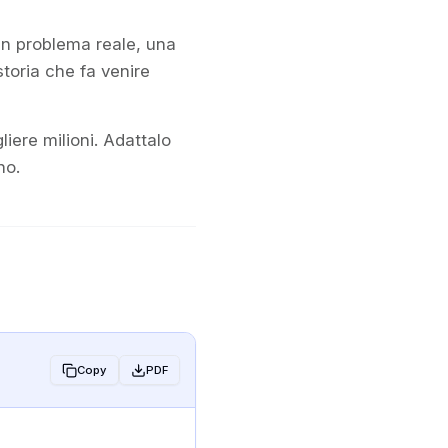
 un problema reale, una
oria che fa venire
iere milioni. Adattalo
no.
Copy
PDF