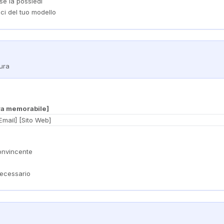
se la possiedi
ici del tuo modello
ura
ra memorabile]
Email] [Sito Web]
onvincente
necessario