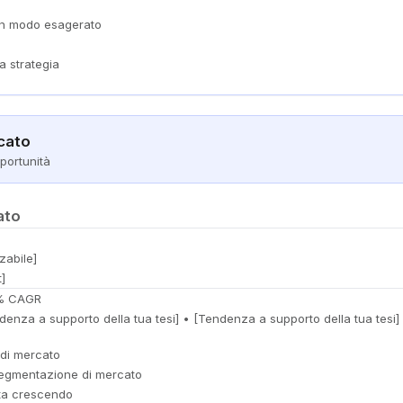
a in modo esagerato
ua strategia
cato
portunità
ato
zabile]
]
% CAGR
enza a supporto della tua tesi] • [Tendenza a supporto della tua tesi]
i di mercato
 segmentazione di mercato
sta crescendo