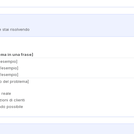
e stai risolvendo
ema in una frase]
/esempio]
i/esempio]
i/esempio]
to del problema]
 reale
oni di clienti
do possibile