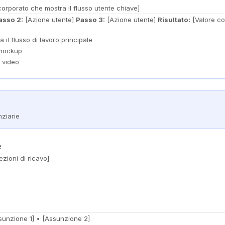
orporato che mostra il flusso utente chiave]
asso 2:
[Azione utente]
Passo 3:
[Azione utente]
Risultato:
[Valore co
il flusso di lavoro principale
 mockup
 video
nziarie
e
zioni di ricavo]
unzione 1] • [Assunzione 2]