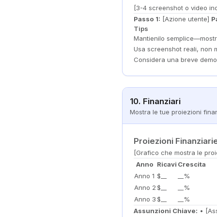
[3-4 screenshot o video inc
Passo 1:
[Azione utente]
P
Tips
Mantienilo semplice—mostra 
Usa screenshot reali, non
Considera una breve demo
10. Finanziari
Mostra le tue proiezioni fina
Proiezioni Finanziari
[Grafico che mostra le proie
Anno
Ricavi
Crescita
Anno 1
$__
__%
Anno 2
$__
__%
Anno 3
$__
__%
Assunzioni Chiave:
• [Ass