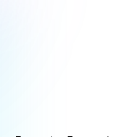
Explore Mais Recursos
Descubra guias, ferramentas e insights para o seu sucesso
Startups Hub
Guides & Onboarding
Saiba mais
Saiba mais