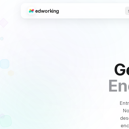
edworking
Edworking
FUNÇÕES PRINCIPAIS
Gestão de Tarefas
Quadros, tags, sprints e estimativas
Chat
G
Texto, imagens, arquivos e chats privados
Videochamadas
Videoconferência integrada
En
Documentos
Editor completo com compartilhamento e exportação
Ent
Arquivos
No
Compartilhamento e organização de arquivos
des
enc