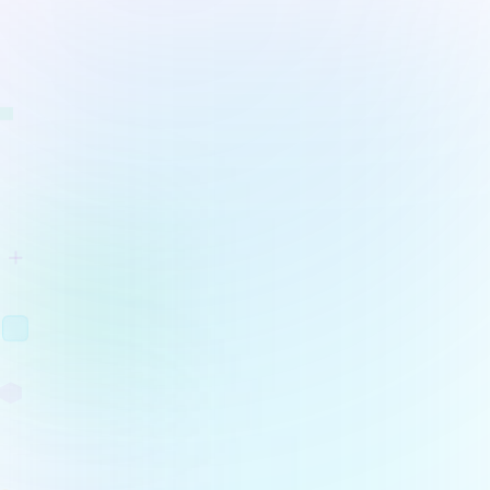
Project Management
Hub
Saiba mais