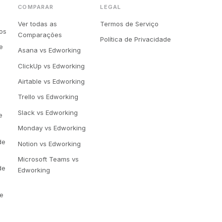
COMPARAR
LEGAL
Ver todas as
Termos de Serviço
os
Comparações
Política de Privacidade
e
Asana vs Edworking
ClickUp vs Edworking
Airtable vs Edworking
a
Trello vs Edworking
Slack vs Edworking
e
Monday vs Edworking
de
Notion vs Edworking
Microsoft Teams vs
de
Edworking
de