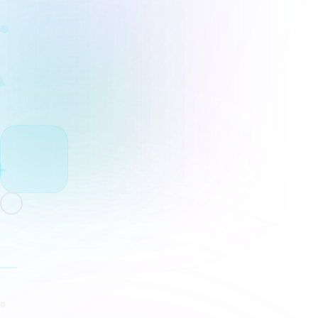
Gerar Nome 
Gerador De Prompts
Alimente sua criatividade e supere o bloqueio
de escritor ou artista com nosso inovador
Gerador de Prompts de IA. Ideal para gerar