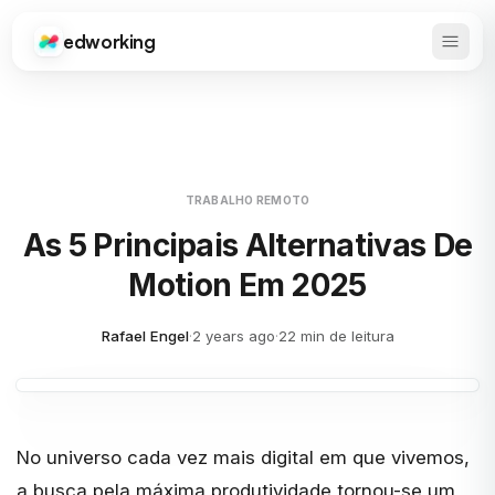
edworking
Abrir 
Edworking
TRABALHO REMOTO
As 5 Principais Alternativas De
Motion Em 2025
Rafael Engel
·
2 years ago
·
22 min de leitura
No universo cada vez mais digital em que vivemos,
a busca pela máxima produtividade tornou-se um