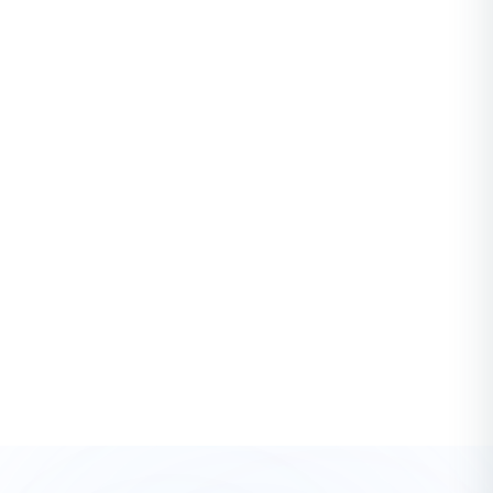
STARTUPS
OKR vs KPI: ¿qué marco es mejor para definir
objetivos?
En el mundo empresarial actual, la claridad y precisión al
establecer metas es crucial para el éxito. Aquí es donde
entran en juego los OKR (Objetivos...
Krystian Álvarez
·
3 years ago
Ver Todos los Artículos de Startups