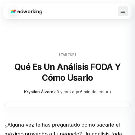
edworking
Abrir 
Edworking
STARTUPS
Qué Es Un Análisis FODA Y
Cómo Usarlo
Krystian Álvarez
·
3 years ago
·
6 min de lectura
¿Alguna vez te has preguntado cómo sacarle el
máximo provecho a tu negocio? Un análisis foda