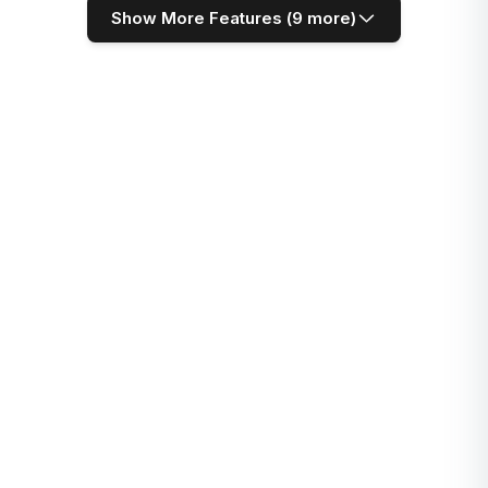
Show More Features (
9
more)
Con tecnología de IA
Mejora tu escritura con herramientas de IA inteligentes,
incluido un chatbot entrenado que aprovecha tus datos