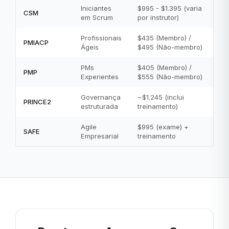
Iniciantes
$995 - $1.395 (varia
CSM
em Scrum
por instrutor)
Profissionais
$435 (Membro) /
PMIACP
Ágeis
$495 (Não-membro)
PMs
$405 (Membro) /
PMP
Experientes
$555 (Não-membro)
Governança
~$1.245 (inclui
PRINCE2
estruturada
treinamento)
Agile
$995 (exame) +
SAFE
Empresarial
treinamento