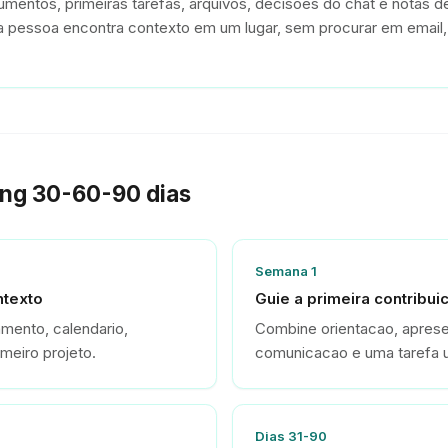
mentos, primeiras tarefas, arquivos, decisões do chat e notas d
 pessoa encontra contexto em um lugar, sem procurar em email, 
ing 30-60-90 dias
Semana 1
ntexto
Guie a primeira contribui
mento, calendario,
Combine orientacao, apres
meiro projeto.
comunicacao e uma tarefa ut
Dias 31-90