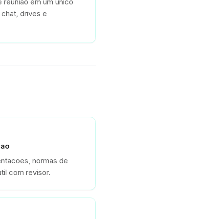
e reunião em um único
chat, drives e
cao
entacoes, normas de
il com revisor.