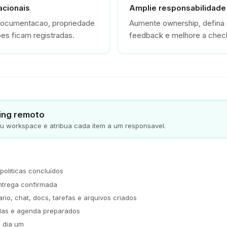
acionais
Amplie responsabilidade
 documentacao, propriedade
Aumente ownership, defina 
es ficam registradas.
feedback e melhore a check
ing remoto
eu workspace e atribua cada item a um responsavel.
oliticas concluídos
ntrega confirmada
rio, chat, docs, tarefas e arquivos criados
as e agenda preparados
o dia um