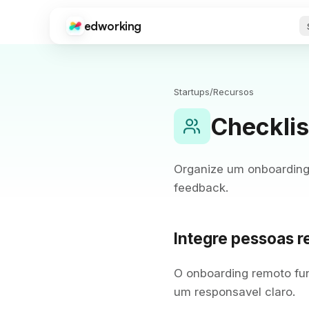
edworking
Edworking
FUNÇÕES PRINCIPAIS
Startups
/
Recursos
Gestão de Tarefas
Quadros, tags, sprints e estimativas
Checklis
Chat
Texto, imagens, arquivos e chats privados
Organize um onboarding
Videochamadas
feedback.
Videoconferência integrada
Documentos
Editor completo com compartilhamento e exportação
Integre pessoas 
Arquivos
Compartilhamento e organização de arquivos
O onboarding remoto fu
um responsavel claro.