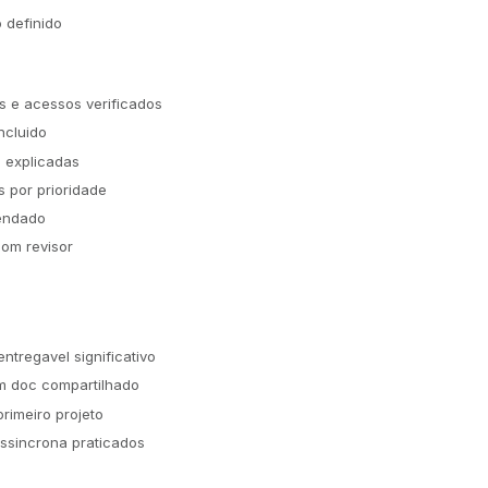
 definido
 e acessos verificados
ncluido
 explicadas
s por prioridade
endado
com revisor
tregavel significativo
m doc compartilhado
rimeiro projeto
assincrona praticados