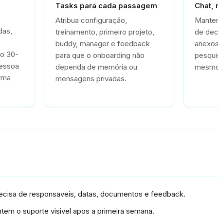
Tasks para cada passagem
Chat, 
Atribua configuração,
Manten
das,
treinamento, primeiro projeto,
de dec
buddy, manager e feedback
anexos
no 30-
para que o onboarding não
pesqui
pessoa
dependa de memória ou
mesmo 
rma
mensagens privadas.
ecisa de responsaveis, datas, documentos e feedback.
em o suporte visivel apos a primeira semana.