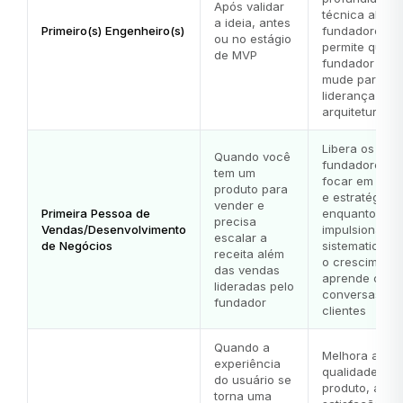
Após validar
técnica além 
a ideia, antes
Primeiro(s) Engenheiro(s)
fundadores,
ou no estágio
permite que o
de MVP
fundador técn
mude para
liderança e
arquitetura
Libera os
Quando você
fundadores p
tem um
focar em prod
produto para
e estratégia,
vender e
Primeira Pessoa de
enquanto
precisa
Vendas/Desenvolvimento
impulsiona
escalar a
de Negócios
sistematicame
receita além
o crescimento
das vendas
aprende com 
lideradas pelo
conversas co
fundador
clientes
Quando a
Melhora a
experiência
qualidade do
do usuário se
produto, a
torna uma