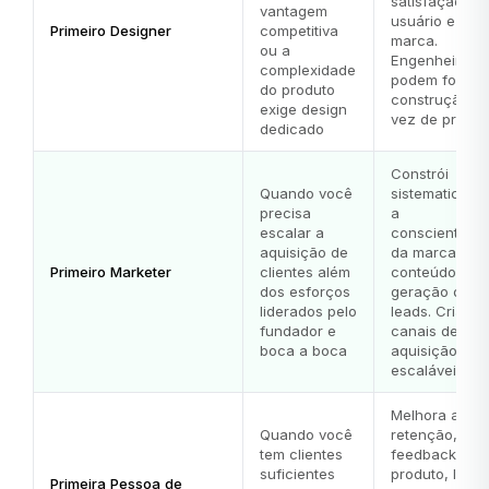
satisfação do
vantagem
usuário e a
Primeiro Designer
competitiva
marca.
ou a
Engenheiros
complexidade
podem focar 
do produto
construção e
exige design
vez de projeta
dedicado
Constrói
Quando você
sistematicame
precisa
a
escalar a
conscientiza
aquisição de
da marca,
Primeiro Marketer
clientes além
conteúdo e
dos esforços
geração de
liderados pelo
leads. Cria
fundador e
canais de
boca a boca
aquisição
escaláveis.
Melhora a
Quando você
retenção, col
tem clientes
feedback do
suficientes
produto, liber
Primeira Pessoa de