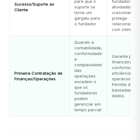
para que o
fundadores p
Sucesso/Suporte ao
suporte se
atividades de
Cliente
torne um
crescimento,
gargalo para
protege
o fundador
relacionamen
com clientes
Quando a
contabilidade,
conformidade
Garante preci
e
financeira,
complexidade
conformidade
das
Primeira Contratação de
eficiência
operações
Finanças/Operações
operacional.
excedem o
Permite decis
que os
baseadas em
fundadores
dados.
podem
gerenciar em
tempo parcial