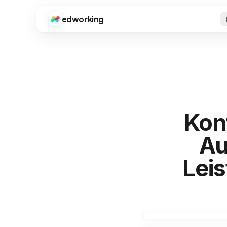
edworking
Edworking
An
KERNFUNKTIONEN
On
Onb
Anl
Aufgabenverwaltung
Sup
Boards, Tags, Sprints & Schätzungen
Pro
Chat
Kos
Text, Bilder, Dateien & private Chats
Sch
Kon
Med
Videoanrufe
Au
Ap
Integrierte Videokonferenzen
Edw
Ger
Dokumente
Lei
Voller Editor mit Teilen & Export
Dateien
Int
Dateifreigabe & Organisation
Goo
Zap