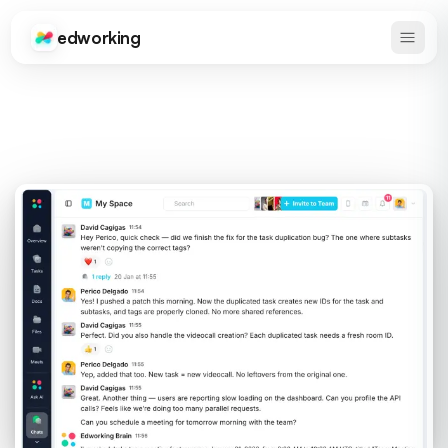
edworking
Haupt
Edworking