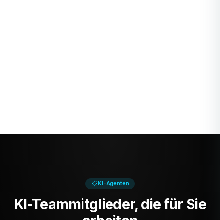
Intelligente Dokumente
Dateifreigabe
Erstellen und arbeiten Sie
Teilen und organisieren
an Dokumenten mit KI-
Sie alle Ihre Dateien an
Schreibhilfe. Teilen und
einem Ort. Überall und
exportieren Sie einfach.
jederzeit zugreifen.
Kostenloses Konto Beanspruchen
KI-Agenten
KI-Teammitglieder, die für Sie