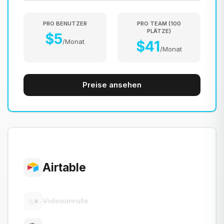
PRO BENUTZER
PRO TEAM
(
100
PLÄTZE
)
$
5
/
Monat
$
41
/
Monat
Preise ansehen
Airtable
Videoanrufe