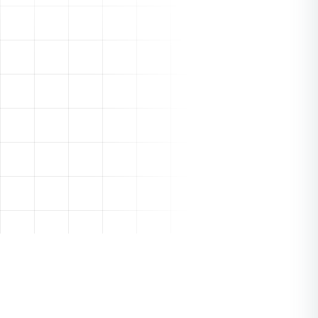
und erstellen Sie leistungsstarke Workflows mit der
weltweit führenden Automatisierungsplattform.
7,000+ APPS
Pabbly Connect
Erschwingliche Automatisierung mit über 2.000 App-
Integrationen. Einmalige Zahlungsoption für kostengünstige
Workflow-Automatisierung verfügbar.
2,000+ APPS