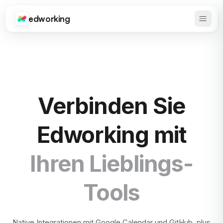
edworking
Haupt
Edworking
Verbinden Sie
Edworking mit
Ihren Lieblings-
Tools
Native Integrationen mit Google Calendar und GitHub, plus