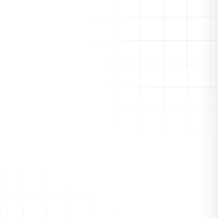
Zapier
Verbinden Sie Edworking mit über 7.000 Apps.
Automatisieren Sie Aufgaben, synchronisieren Sie Daten