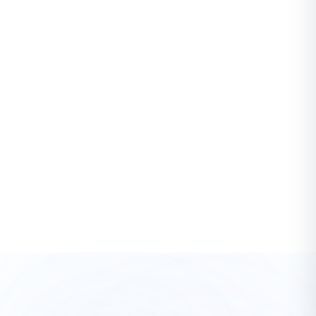
STARTUPS
Was ist roadmapping und wie wird es
durchgeführt?
Sie fragen sich vielleicht, was genau sich hinter diesem
Begriff verbirgt und warum er für Ihr Unternehmen von
entscheidender Bedeutung sein kann. Roa...
Rafael Engel
·
3 years ago
Alle Startups-Artikel ansehen