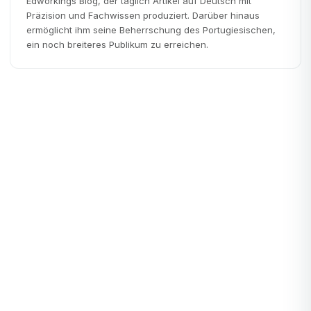
Edworkings Blog, der täglich Artikel auf Deutsch mit
Präzision und Fachwissen produziert. Darüber hinaus
ermöglicht ihm seine Beherrschung des Portugiesischen,
ein noch breiteres Publikum zu erreichen.
Startups
STARTUPS