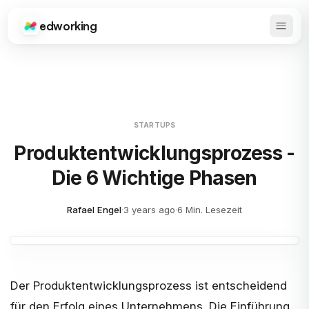
edworking
Haupt
Edworking
STARTUPS
Produktentwicklungsprozess -
Die 6 Wichtige Phasen
Rafael Engel
·
3 years ago
·
6 Min. Lesezeit
Der Produktentwicklungsprozess ist entscheidend
für den Erfolg eines Unternehmens. Die Einführung