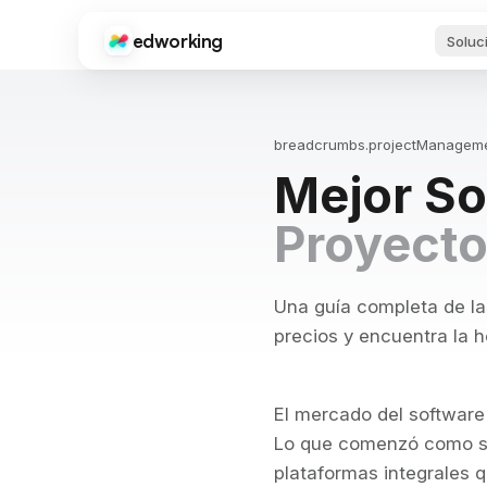
edworking
Soluc
Edworking
Guí
FUNCIONES PRINCIPALES
Vid
guí
breadcrumbs.projectManagem
Gestión de Tareas
Mejor So
Tableros, etiquetas, sprints y estimaciones
Her
Chat
Pro
Proyecto
Texto, imágenes, archivos y chats privados
Her
par
red
Videollamadas
Videoconferencias integradas
Una guía completa de la
De
Apl
precios y encuentra la 
Documentos
Des
Editor completo con compartir y exportar
cua
Archivos
El mercado del software
Compartición y organización de archivos
Int
Goo
Lo que comenzó como si
Zap
plataformas integrales 