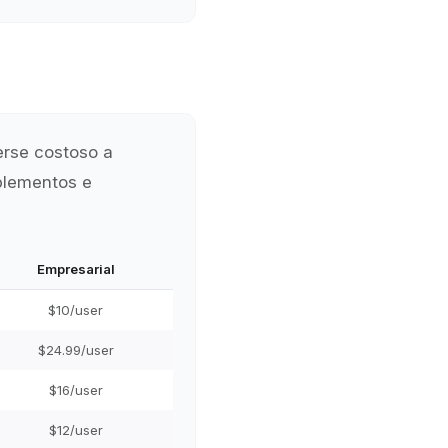
erse costoso a
plementos e
Empresarial
$10/user
$24.99/user
$16/user
$12/user