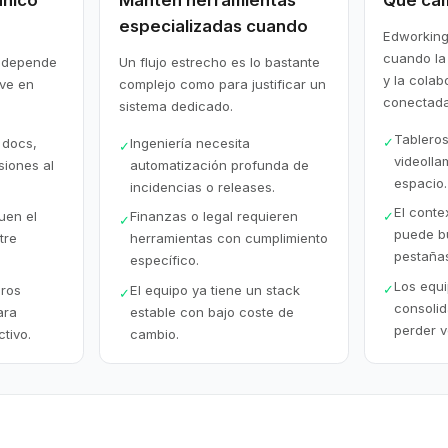
único
Mantén herramientas
Qué ca
especializadas cuando
Edworking
cuando la
o depende
Un flujo estrecho es lo bastante
y la cola
ive en
complejo como para justificar un
conectada
sistema dedicado.
Tableros
✓
 docs,
Ingeniería necesita
✓
videolla
siones al
automatización profunda de
espacio.
incidencias o releases.
El conte
✓
uen el
Finanzas o legal requieren
✓
puede bu
tre
herramientas con cumplimiento
pestaña
específico.
Los equ
✓
ros
El equipo ya tiene un stack
✓
consolid
ara
estable con bajo coste de
perder v
ctivo.
cambio.