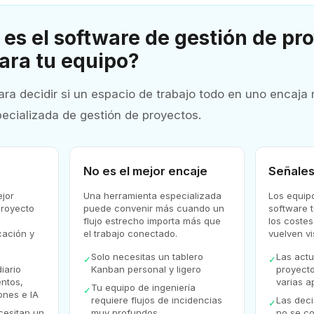
es el software de gestión de pr
ara tu equipo?
ra decidir si un espacio de trabajo todo en uno encaja
ecializada de gestión de proyectos.
No es el mejor encaje
Señales
jor
Una herramienta especializada
Los equip
proyecto
puede convenir más cuando un
software 
flujo estrecho importa más que
los coste
cación y
el trabajo conectado.
vuelven vi
Solo necesitas un tablero
Las actu
✓
✓
iario
Kanban personal y ligero
proyecto
ntos,
varias a
Tu equipo de ingeniería
✓
ones e IA
requiere flujos de incidencias
Las dec
✓
cesitan un
muy profundos
no se c