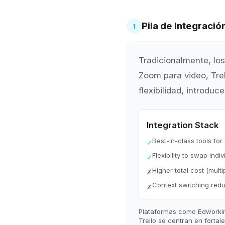
Pila de Integraci
1
Tradicionalmente, los
Zoom para video, Tre
flexibilidad, introdu
Integration Stack
Best-in-class tools for
✓
Flexibility to swap indiv
✓
Higher total cost (multi
✗
Context switching redu
✗
Plataformas como Edworkin
Trello se centran en forta