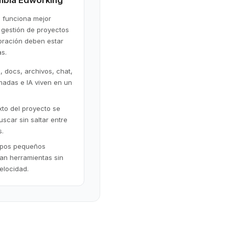
mbia Edworking
 funciona mejor
 gestión de proyectos
boración deben estar
s.
, docs, archivos, chat,
madas e IA viven en un
xto del proyecto se
scar sin saltar entre
s.
ipos pequeños
an herramientas sin
elocidad.