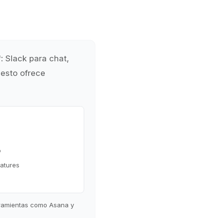
: Slack para chat,
 esto ofrece
p
eatures
rramientas como Asana y