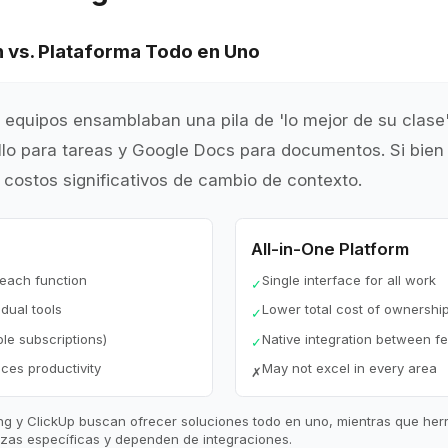
ón vs. Plataforma Todo en Uno
 equipos ensamblaban una pila de 'lo mejor de su clase'
llo para tareas y Google Docs para documentos. Si bien
ce costos significativos de cambio de contexto.
All-in-One Platform
 each function
Single interface for all work
✓
idual tools
Lower total cost of ownershi
✓
ple subscriptions)
Native integration between f
✓
ces productivity
May not excel in every area
✗
g y ClickUp buscan ofrecer soluciones todo en uno, mientras que he
lezas específicas y dependen de integraciones.