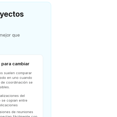
oyectos
 mejor que
 para cambiar
os suelen comparar
todo en uno cuando
s de coordinación se
sibles.
alizaciones del
 se copian entre
plicaciones
isiones de reuniones
onectan fácilmente con