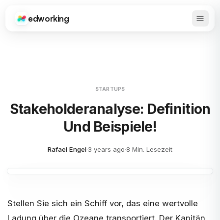
edworking
Haupt
Edworking
STARTUPS
Stakeholderanalyse: Definition
Und Beispiele!
Rafael Engel
·
3 years ago
·
8 Min. Lesezeit
Stellen Sie sich ein Schiff vor, das eine wertvolle
Ladung über die Ozeane transportiert. Der Kapitän