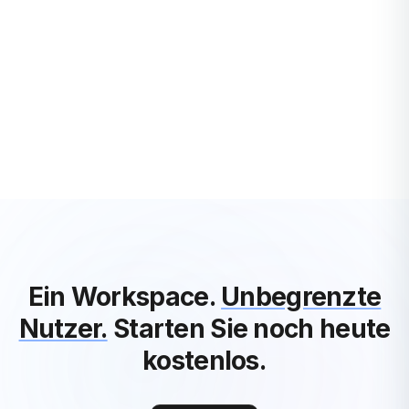
Was ist roadmapping und wie wird es
durchgeführt?
Sie fragen sich vielleicht, was genau sich hinter diesem
Begriff verbirgt und warum er für Ihr Unternehmen von
entscheidender Bedeutung sein kann. Roa...
Rafael Engel
·
3 years ago
Alle Startups-Artikel ansehen
Ein Workspace.
Unbegrenzte
Nutzer.
Starten Sie noch heute
kostenlos.