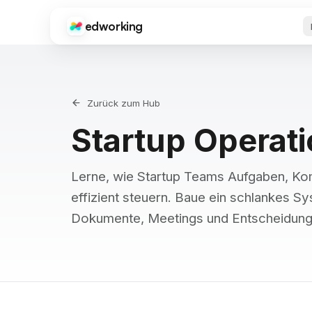
edworking
Edworking
An
KERNFUNKTIONEN
On
Onb
Anl
Aufgabenverwaltung
Zurück zum Hub
Sup
Boards, Tags, Sprints & Schätzungen
Startup Operat
Pro
Chat
Kos
Text, Bilder, Dateien & private Chats
Sch
Med
Lerne, wie Startup Teams Aufgaben, Ko
Videoanrufe
Ap
Integrierte Videokonferenzen
effizient steuern. Baue ein schlankes Sy
Edw
Ger
Dokumente
Dokumente, Meetings und Entscheidung
Voller Editor mit Teilen & Export
Dateien
Int
Dateifreigabe & Organisation
Goo
Zap