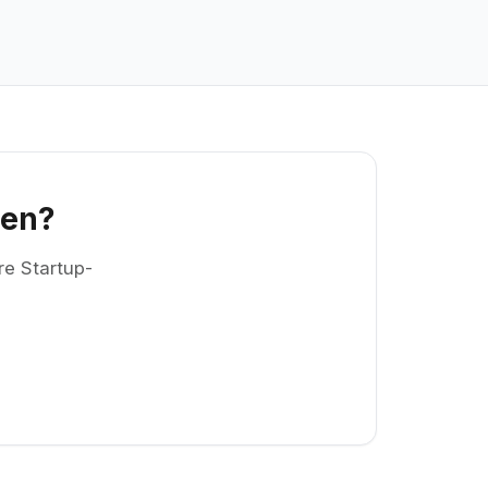
ren?
re Startup-