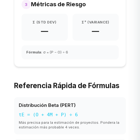
Métricas de Riesgo
3
Σ (STD DEV)
Σ² (VARIANCE)
—
—
Fórmula
:
σ = (P − O) ÷ 6
Referencia Rápida de Fórmulas
Distribución Beta (PERT)
tE = (O + 4M + P) ÷ 6
Más precisa para la estimación de proyectos. Pondera la
estimación más probable 4 veces.