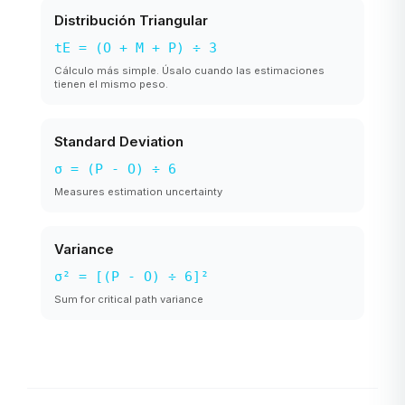
Distribución Triangular
tE = (O + M + P) ÷ 3
Cálculo más simple. Úsalo cuando las estimaciones
tienen el mismo peso.
Standard Deviation
σ = (P - O) ÷ 6
Measures estimation uncertainty
Variance
σ² = [(P - O) ÷ 6]²
Sum for critical path variance