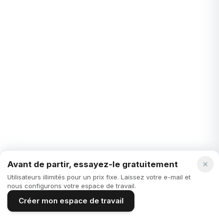
STARTUPS
Surveillance de projet - comment suivre et
contrôler les projets
Dans le monde trépidant de la gestion de projets, suivre et
contrôler les progrès est essentiel. Avez-vous déjà ressenti
cette satisfaction de cocher ...
Juliette Cellier
·
3 years ago
Avant de partir, essayez-le gratuitement
Utilisateurs illimités pour un prix fixe. Laissez votre e-mail et
nous configurons votre espace de travail.
STARTUPS
Un guide du débutant pour la gestion de projet
Créer mon espace de travail
flottant