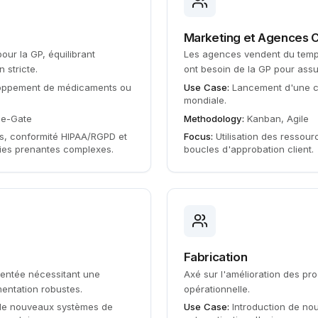
Marketing et Agences C
ur la GP, équilibrant
Les agences vendent du temps 
 stricte.
ont besoin de la GP pour assure
loppement de médicaments ou
Use Case:
Lancement d'une c
mondiale.
ge-Gate
Methodology:
Kanban, Agile
ts, conformité HIPAA/RGPD et
Focus:
Utilisation des ressour
ties prenantes complexes.
boucles d'approbation client.
Fabrication
mentée nécessitant une
Axé sur l'amélioration des pro
ntation robustes.
opérationnelle.
de nouveaux systèmes de
Use Case:
Introduction de no