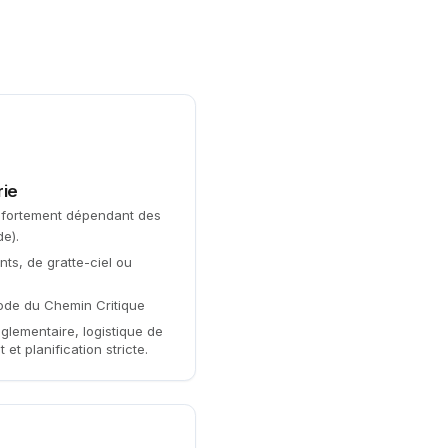
rie
P, fortement dépendant des
e).
ts, de gratte-ciel ou
de du Chemin Critique
glementaire, logistique de
et planification stricte.