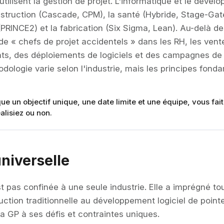
utilisent la gestion de projet. L'informatique et le dével
nstruction (Cascade, CPM), la santé (Hybride, Stage-Gat
(PRINCE2) et la fabrication (Six Sigma, Lean). Au-delà de
 de « chefs de projet accidentels » dans les RH, les vent
s, des déploiements de logiciels et des campagnes de
hodologie varie selon l'industrie, mais les principes fon
ique un objectif unique, une date limite et une équipe, vous fai
alisiez ou non.
universelle
st pas confinée à une seule industrie. Elle a imprégné to
uction traditionnelle au développement logiciel de point
la GP à ses défis et contraintes uniques.