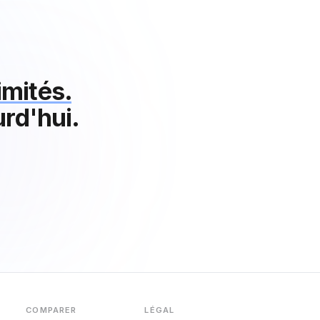
limités.
rd'hui.
COMPARER
LÉGAL