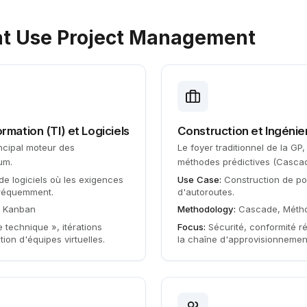
at Use Project Management
rmation (TI) et Logiciels
Construction et Ingénie
incipal moteur des
Le foyer traditionnel de la G
um.
méthodes prédictives (Cascad
e logiciels où les exigences
Use Case:
Construction de pon
fréquemment.
d'autoroutes.
, Kanban
Methodology:
Cascade, Métho
e technique », itérations
Focus:
Sécurité, conformité ré
ion d'équipes virtuelles.
la chaîne d'approvisionnement 