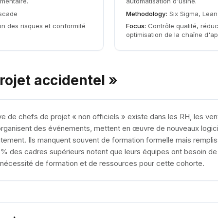
mentaire.
automatisation d'usine.
scade
Methodology:
Six Sigma, Lean
ion des risques et conformité
Focus:
Contrôle qualité, rédu
optimisation de la chaîne d'a
rojet accidentel »
de chefs de projet « non officiels » existe dans les RH, les ven
organisent des événements, mettent en œuvre de nouveaux logici
ement. Ils manquent souvent de formation formelle mais rempliss
4 % des cadres supérieurs notent que leurs équipes ont besoin 
a nécessité de formation et de ressources pour cette cohorte.