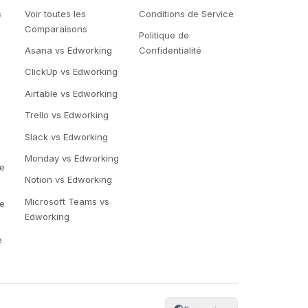
s
Voir toutes les
Conditions de Service
Comparaisons
Politique de
Asana vs Edworking
Confidentialité
ClickUp vs Edworking
Airtable vs Edworking
Trello vs Edworking
e
Slack vs Edworking
Monday vs Edworking
de
Notion vs Edworking
Microsoft Teams vs
de
Edworking
e