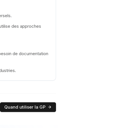
ersels.
é utilise des approches
t besoin de documentation
dustries.
Quand utiliser la GP