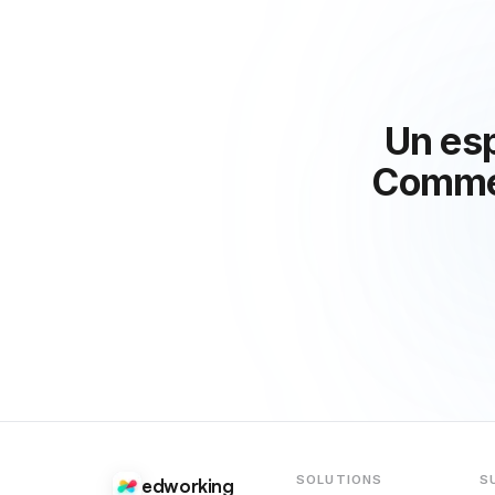
Un esp
Commen
SOLUTIONS
S
edworking