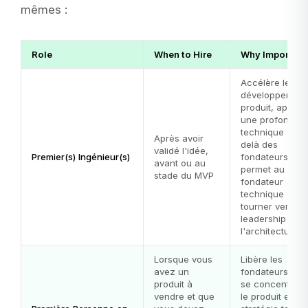
mêmes :
Role
When to Hire
Why Important
Accélère le
développement
produit, apport
une profondeu
technique au-
Après avoir
delà des
validé l'idée,
Premier(s) Ingénieur(s)
fondateurs,
avant ou au
permet au
stade du MVP
fondateur
technique de s
tourner vers le
leadership et
l'architecture
Lorsque vous
Libère les
avez un
fondateurs pou
produit à
se concentrer 
vendre et que
le produit et la