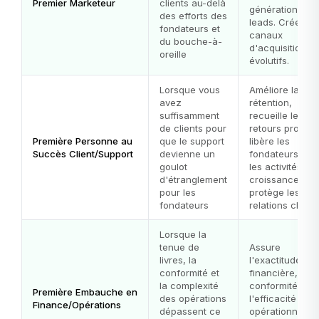
Premier Marketeur
clients au-delà
génération de
des efforts des
leads. Crée de
fondateurs et
canaux
du bouche-à-
d'acquisition
oreille
évolutifs.
Lorsque vous
Améliore la
avez
rétention,
suffisamment
recueille les
de clients pour
retours produit,
Première Personne au
que le support
libère les
Succès Client/Support
devienne un
fondateurs pou
goulot
les activités de
d'étranglement
croissance,
pour les
protège les
fondateurs
relations client
Lorsque la
tenue de
Assure
livres, la
l'exactitude
conformité et
financière, la
la complexité
conformité et
Première Embauche en
des opérations
l'efficacité
Finance/Opérations
dépassent ce
opérationnelle.