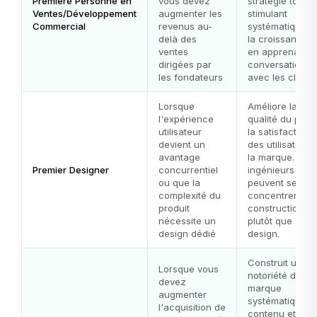
Première Personne en
vous devez
stratégie tout e
Ventes/Développement
augmenter les
stimulant
Commercial
revenus au-
systématiquem
delà des
la croissance e
ventes
en apprenant d
dirigées par
conversations
les fondateurs
avec les clients
Lorsque
Améliore la
l'expérience
qualité du produ
utilisateur
la satisfaction
devient un
des utilisateurs
avantage
la marque. Les
Premier Designer
concurrentiel
ingénieurs
ou que la
peuvent se
complexité du
concentrer sur 
produit
construction
nécessite un
plutôt que sur l
design dédié
design.
Construit une
Lorsque vous
notoriété de
devez
marque
augmenter
systématique, 
l'acquisition de
contenu et de l