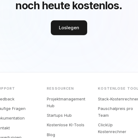
noch heute kostenlos.
Loslegen
UPPORT
RESSOURCEN
KOSTENLOSE TOO
eedback
Projektmanagement
Stack-Kostenrechne
Hub
ufige Fragen
Pauschalpreis pro
Startups Hub
Team
okumentation
Kostenlose KI-Tools
ClickUp
ntakt
Kostenrechner
Blog
ewertungen