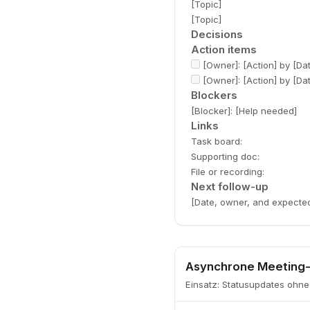
[Topic]
[Topic]
Decisions
Action items
[Owner]: [Action] by [Da
[Owner]: [Action] by [Da
Blockers
[Blocker]: [Help needed]
Links
Task board:
Supporting doc:
File or recording:
Next follow-up
[Date, owner, and expecte
Asynchrone Meeting-
Einsatz
:
Statusupdates ohne 