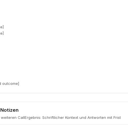
te]
te]
d outcome]
Notizen
weiteren Call
Ergebnis
:
Schriftlicher Kontext und Antworten mit Frist