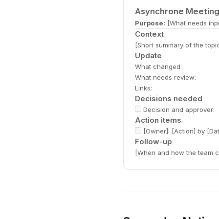
Asynchrone Meeting
Purpose:
[What needs inp
Context
[Short summary of the topi
Update
What changed:
What needs review:
Links:
Decisions needed
Decision and approver:
Action items
[Owner]: [Action] by [Da
Follow-up
[When and how the team cl