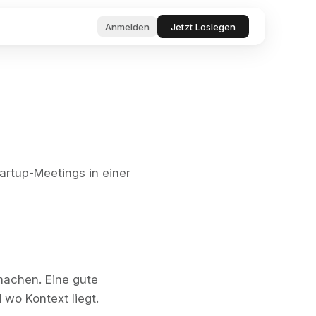
Anmelden
Jetzt Loslegen
nagement-
, Tools &
rojektmanager.
fort
 Produktivität &
arten Agenten
artup-Meetings in einer
 und
eich
ragen
nfragen und
ent
Fehler.
ng
 machen. Eine gute
wo Kontext liegt.