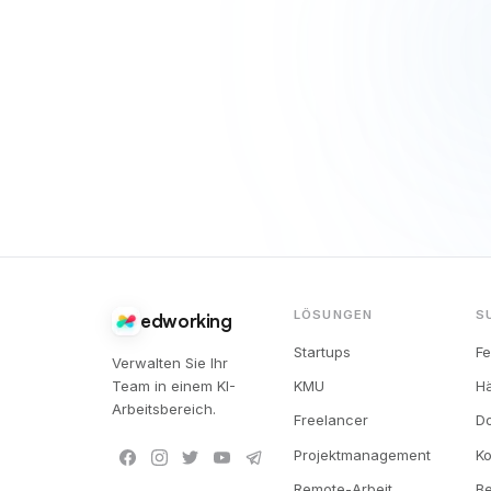
LÖSUNGEN
S
edworking
Startups
F
Verwalten Sie Ihr
Team in einem KI-
KMU
Hä
Arbeitsbereich.
Freelancer
D
Projektmanagement
Ko
Remote-Arbeit
B