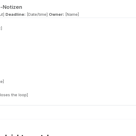
-Notizen
ut]
Deadline:
[Date/time]
Owner:
[Name]
c]
te]
oses the loop]